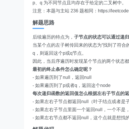
p、q 为不同节点且均存在于给定的二叉树中。
注意：本题与主站 236 题相同：https://leetcode-cn.co
解题思路
后续遍历的特点为，
子节点的状态可以通过递
当某个点的左子树传回来的状态为“找到了符合的
q，则返回这个p或q节点。
因此，当后序遍历时发现某个节点的两个状态都不
最初的终止条件怎么确定呢？
- 如果遍历到了null，返回null
- 如果遍历到了p或者q，返回这个node
每次递归函数的返回值怎么根据左右子节点的
- 如果左右子节点都返回null（叶子结点或者是子
- 如果左右子节点里面一个返回null，一个不是
- 如果左右节点都不返回null，这个点就是想