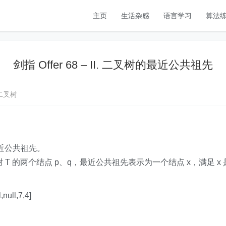
主页
生活杂感
语言学习
算法
剑指 Offer 68 – II. 二叉树的最近公共祖先
二叉树
近公共祖先。
 的两个结点 p、q，最近公共祖先表示为一个结点 x，满足 x 是
ull,7,4]