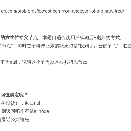
m/problems/lowest-common-ancestor-of-a-binary-tree/
归的方式传给父节点
。本题目适合使用后续遍历+递归的方式。
节点”，同时右子树传回来的状态也是“找到了符合的节点”。在这
为null，说明这个节点就是公共祖先节点。
返回值确定呢？
树没货），返回null
，则返回那个不是的node
找的最近公共祖先