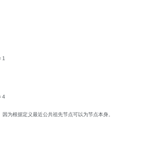
= 1
。
= 4
点 5。因为根据定义最近公共祖先节点可以为节点本身。