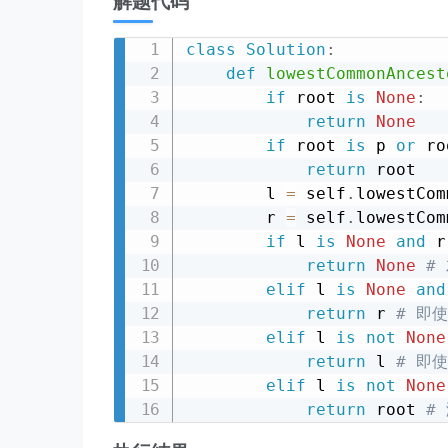
解题代码
class
Solution
:
def
lowestCommonAncest
if
 root 
is
None
:
return
None
if
 root 
is
 p 
or
 ro
return
 root

        l 
=
 self
.
lowestCom
        r 
=
 self
.
lowestCom
if
 l 
is
None
and
 r
return
None
#
elif
 l 
is
None
and
return
 r 
# 即
elif
 l 
is
not
None
return
 l 
# 即
elif
 l 
is
not
None
return
 root 
#