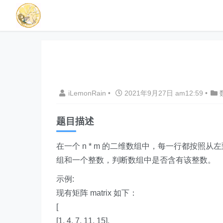
iLemonRain
•
2021年9月27日 am12:59
•
题目描述
在一个 n * m 的二维数组中，每一行都按
组和一个整数，判断数组中是否含有该整数。
示例:
现有矩阵 matrix 如下：
[
[1, 4, 7, 11, 15],