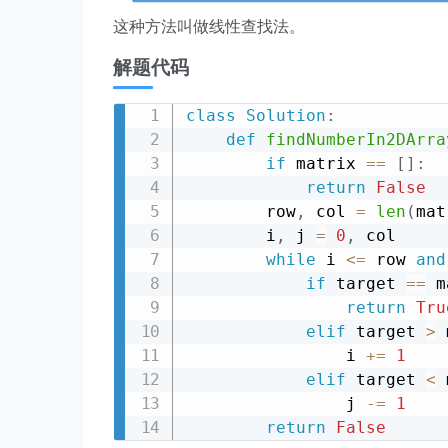
这种方法叫做线性查找法。
解题代码
class
Solution
:
def
findNumberIn2DArra
if
 matrix 
==
[
]
:
return
False
        row
,
 col 
=
len
(
mat
        i
,
 j 
=
0
,
 col

while
 i 
<=
 row 
and
if
 target 
==
 m
return
Tru
elif
 target 
>
 
                i 
+=
1
elif
 target 
<
 
                j 
-=
1
return
False