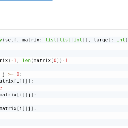
y
(
self
,
 matrix
:
list
[
list
[
int
]
]
,
 target
:
int
)
rix
)
-
1
,
len
(
matrix
[
0
]
)
-
1
 j 
>=
0
:
atrix
[
i
]
[
j
]
:
e
matrix
[
i
]
[
j
]
:
matrix
[
i
]
[
j
]
: