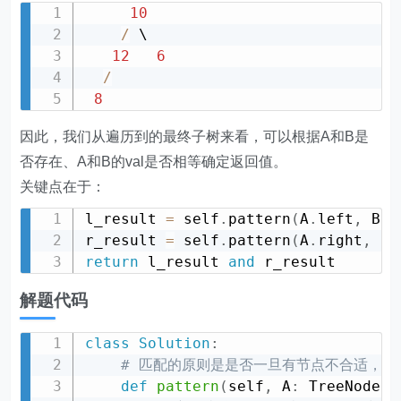
10
/
 \

12
6
/
8
因此，我们从遍历到的最终子树来看，可以根据A和B是
否存在、A和B的val是否相等确定返回值。
关键点在于：
l_result 
=
 self
.
pattern
(
A
.
left
,
 B
.
l
r_result 
=
 self
.
pattern
(
A
.
right
,
 B
.
return
 l_result 
and
解题代码
class
Solution
:
# 匹配的原则是是否一旦有节点不合适，就返
def
pattern
(
self
,
 A
:
 TreeNode
,
 