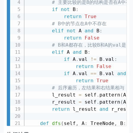
# 主要比较的是B的结构是否在A中存
if
not
 B
:
return
True
# B中的节点在A中不存在
elif
not
 A 
and
 B
:
return
False
# B和A都存在，比较B和A的val是否
elif
 A 
and
 B
:
if
 A
.
val 
!=
 B
.
val
:
return
False
if
 A
.
val 
==
 B
.
val 
and
(
return
True
# 后序遍历，左结果和右结果相与
        l_result 
=
 self
.
pattern
(
A
.
l
        r_result 
=
 self
.
pattern
(
A
.
r
return
 l_result 
and
 r_result
def
dfs
(
self
,
 A
:
 TreeNode
,
 B
:
 T
if
not
 A
: