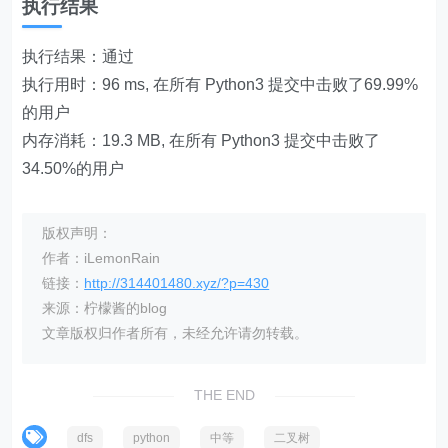
执行结果
return
if
not
 self
.
result
:
执行结果：通过
            self
.
result 
|
=
 self
.
pat
执行用时：96 ms, 在所有 Python3 提交中击败了69.99%
            self
.
dfs
(
A
.
left
,
 B
)
            self
.
dfs
(
A
.
right
,
 B
)
的用户
内存消耗：19.3 MB, 在所有 Python3 提交中击败了
def
isSubStructure
(
self
,
 A
:
 Tre
34.50%的用户
if
not
 B
:
return
False
        self
.
result 
=
False
版权声明：
        self
.
dfs
(
A
,
 B
)
作者：iLemonRain
return
 self
.
链接：
http://314401480.xyz/?p=430
来源：柠檬酱的blog
文章版权归作者所有，未经允许请勿转载。
THE END
dfs
python
中等
二叉树