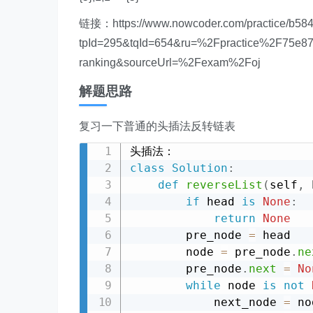
链接：https://www.nowcoder.com/practice/b58
tpId=295&tqId=654&ru=%2Fpractice%2F75e87
ranking&sourceUrl=%2Fexam%2Foj
解题思路
复习一下普通的头插法反转链表
class
Solution
:
def
reverseList
(
self
,
 
if
 head 
is
None
:
return
None
        pre_node 
=
 head

        node 
=
 pre_node
.
ne
        pre_node
.
next
=
No
while
 node 
is
not
            next_node 
=
 no