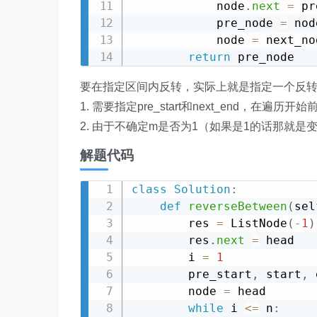
            node
.
next
=
 pr
            pre_node 
=
 node
            node 
=
 next_nod
return
要在指定区间内反转，实际上就是指定一个反转开
1. 需要指定pre_start和next_end，在遍历开始前，sta
2. 由于不确定m是否为1（如果是1的话那就是变为从头反
解题代码
class
Solution
:
def
reverseBetween
(
sel
        res 
=
 ListNode
(
-
1
)
        res
.
next
=
 head

        i 
=
1
        pre_start
,
 start
,
 
        node 
=
 head

while
 i 
<=
 n
: