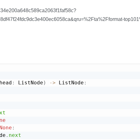
434e200a648c589ca2063f1faf58c?
8df47f24fdc9dc3e400ec6058ca&qru=%2Fta%2Fformat-top101
head
:
 ListNode
)
-
>
 ListNode
:
xt
ne
None
:
de
.
next