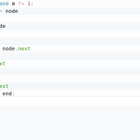
and
 m 
!=
1
:
=
 node

de

 node
.
next
xt
ext
_end
:
de
.
next


e

re
