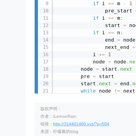
if
 i 
==
 m 
-
1
                pre_start 
if
 i 
==
 m
:
                start 
=
 no
if
 i 
==
 n
:
                end 
=
 node

                next_end 
=
            i 
+=
1
            node 
=
 node
.
ne
        node 
=
 start
.
next
        pre 
=
 start

        start
.
next
=
 end
.
n
while
 node 
!=
 next
            next_node 
=
 no
            node
.
next
=
 pre
版权声明：
            pre 
=
 node

作者：iLemonRain
            node 
=
 next_nod
链接：
http://314401480.xyz/?p=504
        pre_start
.
next
=
 p
来源：柠檬酱的blog
return
 res
.
next