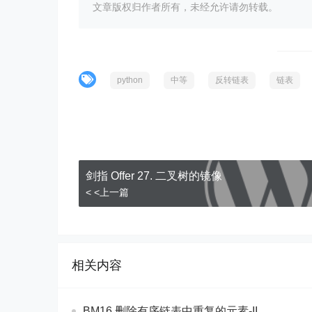
文章版权归作者所有，未经允许请勿转载。
python
中等
反转链表
链表
剑指 Offer 27. 二叉树的镜像
< <上一篇
相关内容
BM16 删除有序链表中重复的元素-II