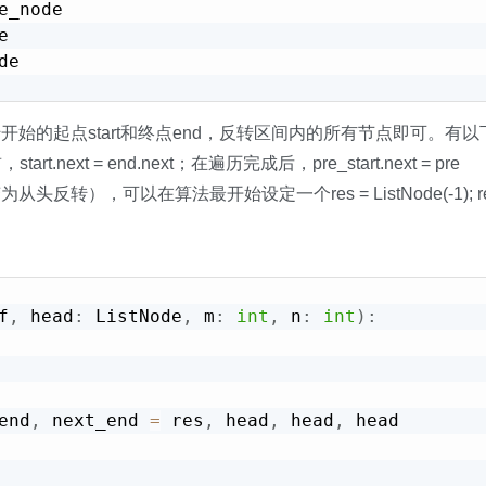
e_node



e

始的起点start和终点end，反转区间内的所有节点即可。有
rt.next = end.next；在遍历完成后，pre_start.next = pre
转），可以在算法最开始设定一个res = ListNode(-1); res
f
,
 head
:
 ListNode
,
 m
:
int
,
 n
:
int
)
:
end
,
 next_end 
=
 res
,
 head
,
 head
,
 head
