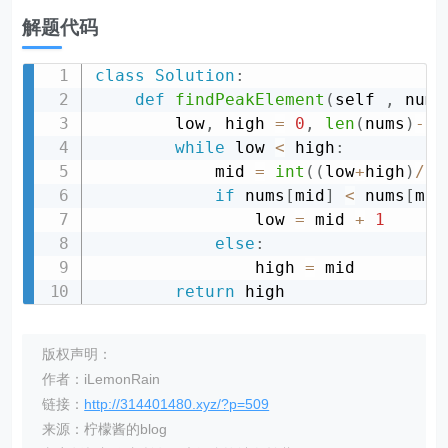
解题代码
class
Solution
:
def
findPeakElement
(
self 
,
 nums
        low
,
 high 
=
0
,
len
(
nums
)
-
1
while
 low 
<
 high
:
            mid 
=
int
(
(
low
+
high
)
/
2
)
if
 nums
[
mid
]
<
 nums
[
mid
                low 
=
 mid 
+
1
else
:
                high 
=
 mid

return
版权声明：
作者：iLemonRain
链接：
http://314401480.xyz/?p=509
来源：柠檬酱的blog