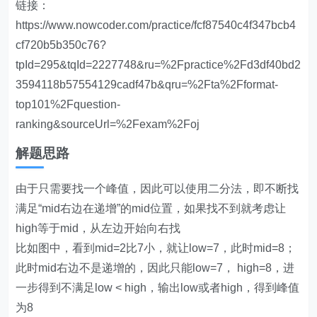
链接：
https://www.nowcoder.com/practice/fcf87540c4f347bcb4
cf720b5b350c76?
tpId=295&tqId=2227748&ru=%2Fpractice%2Fd3df40bd2
3594118b57554129cadf47b&qru=%2Fta%2Fformat-
top101%2Fquestion-
ranking&sourceUrl=%2Fexam%2Foj
解题思路
由于只需要找一个峰值，因此可以使用二分法，即不断找
满足“mid右边在递增”的mid位置，如果找不到就考虑让
high等于mid，从左边开始向右找
比如图中，看到mid=2比7小，就让low=7，此时mid=8；
此时mid右边不是递增的，因此只能low=7， high=8，进
一步得到不满足low < high，输出low或者high，得到峰值
为8