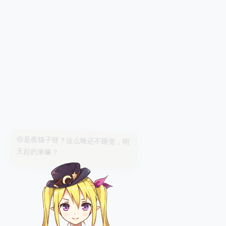
你是夜猫子呀？这么晚还不睡觉，明
天起的来嘛？