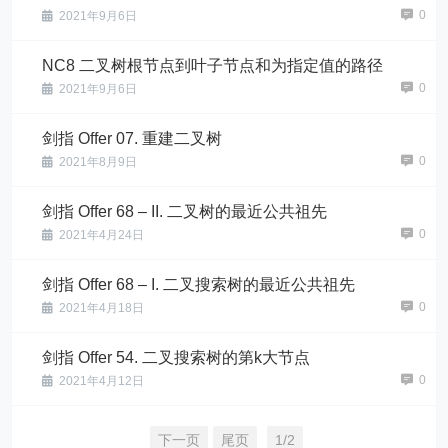
0
2021年9月6日
NC8 二叉树根节点到叶子节点和为指定值的路径
0
2021年9月6日
剑指 Offer 07. 重建二叉树
0
2021年8月9日
剑指 Offer 68 – II. 二叉树的最近公共祖先
0
2021年4月24日
剑指 Offer 68 – I. 二叉搜索树的最近公共祖先
0
2021年4月18日
剑指 Offer 54. 二叉搜索树的第k大节点
0
2021年4月12日
下一页
尾页
1/2