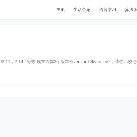
主页
生活杂感
语言学习
算法
，2.14.4等等 现在给你2个版本号version1和version2，请你比较