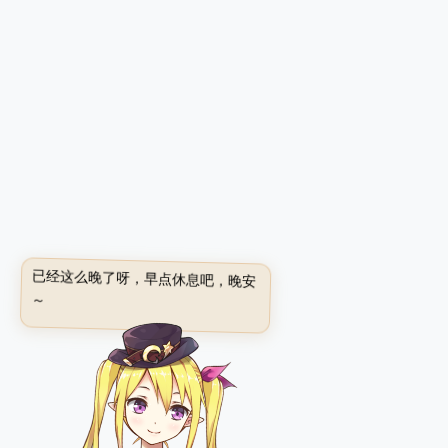
已经这么晚了呀，早点休息吧，晚安
～