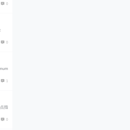
0
输出：
0
num
1
节点指
0