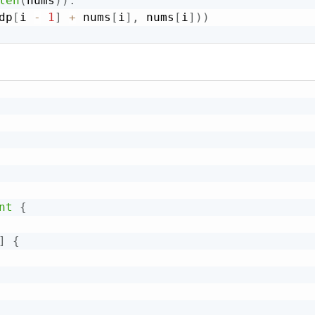
len
(
nums
)
)
:
dp
[
i 
-
1
]
+
 nums
[
i
]
,
 nums
[
i
]
)
)
nt
{
]
{