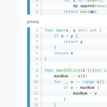
for
 i 
in
range
(
1
,
            dp
.
append
(
max
(
return
max
(
dp
)
golang
func
max
(
x
,
 y 
int
)
int
{
if
 x 
<
 y 
{
return
 y

}
return
}
func
maxInSlice
(
s 
[
]
int
)
i
    maxNum 
:=
 s
[
0
]
for
_
,
 v 
:=
range
 s
[
1
:
if
 v 
>
 maxNum 
{
            maxNum 
=
 v

}
}