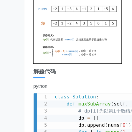
解题代码
python
class
Solution
:
def
maxSubArray
(
self
,
 
# dp[i]为以第i个数
        dp 
=
[
]
        dp
.
append
(
nums
[
0
]
)