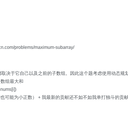
om/problems/maximum-subarray/
都取决于它自己以及之前的子数组。因此这个题考虑使用动态规
续子数组最大和
nums[i])
也可能为小正数） + 我最新的贡献还不如不如我单打独斗的贡