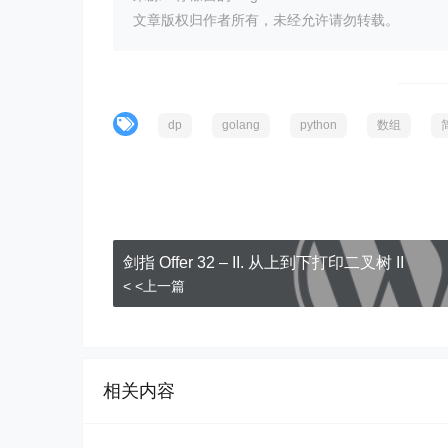
文章版权归作者所有，未经允许请勿转载。
dp
golang
python
数组
剑指 Offer 32 – II. 从上到下打印二叉树 II
< <上一篇
相关内容