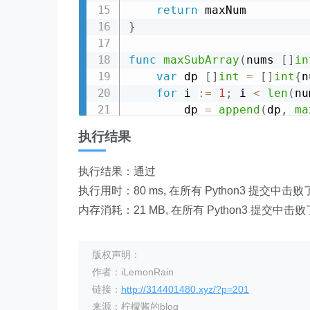
return
}
func
maxSubArray
(
nums 
[
]
in
var
 dp 
[
]
int
=
[
]
int
{
n
for
 i 
:=
1
;
 i 
<
len
(
nu
        dp 
=
append
(
dp
,
ma
}
执行结果
return
maxInSlice
(
dp
)
}
执行结果：通过
执行用时：80 ms, 在所有 Python3 提交中击败
内存消耗：21 MB, 在所有 Python3 提交中击败
版权声明：
作者：iLemonRain
链接：
http://314401480.xyz/?p=201
来源：柠檬酱的blog