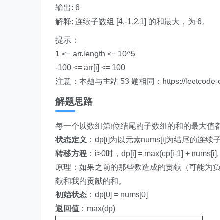
输出: 6
解释: 连续子数组 [4,-1,2,1] 的和最大，为 6。
提示：
1 <= arr.length <= 10^5
-100 <= arr[i] <= 100
注意：本题与主站 53 题相同：https://leetcode-cn.c
解题思路
每一个以数组第i位结尾的子数组的和的最大值
状态定义
：dp[i]为以元素nums[i]为结尾的连
转移方程
：i>0时，dp[i] = max(dp[i-1] + nums[i], 
原理：如果之前的那些数造成的贡献（可能为负
献和我的贡献的和。
初始状态
：dp[0] = nums[0]
返回值
：max(dp)