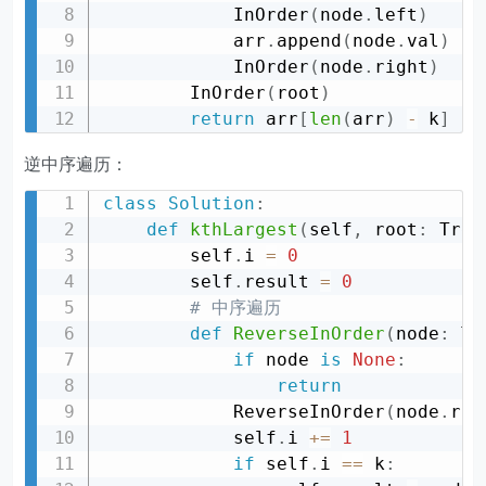
            InOrder
(
node
.
left
)
            arr
.
append
(
node
.
val
)
            InOrder
(
node
.
right
)
        InOrder
(
root
)
return
 arr
[
len
(
arr
)
-
 k
]
逆中序遍历：
class
Solution
:
def
kthLargest
(
self
,
 root
:
 Tree
        self
.
i 
=
0
        self
.
result 
=
0
# 中序遍历
def
ReverseInOrder
(
node
:
 Tr
if
 node 
is
None
:
return
            ReverseInOrder
(
node
.
rig
            self
.
i 
+=
1
if
 self
.
i 
==
 k
: