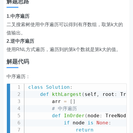
解题思路
1.中序遍历
二叉搜索树使用中序遍历可以得到有序数组，取第k大的
值输出。
2.逆中序遍历
使用RNL方式遍历，遍历到的第k个数就是第k大的值。
解题代码
中序遍历：
class
Solution
:
def
kthLargest
(
self
,
 root
:
 Tree
        arr 
=
[
]
# 中序遍历
def
InOrder
(
node
:
 TreeNode
)
if
 node 
is
None
:
return