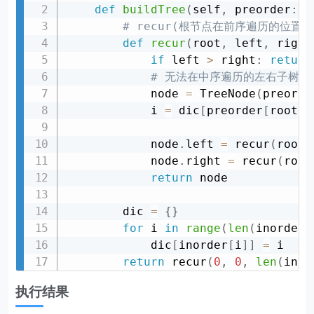
def
buildTree
(
self
,
 preorder
:
 L
# recur(根节点在前序遍历的位置
def
recur
(
root
,
 left
,
 right
if
 left 
>
 right
:
return
# 无法在中序遍历的左右子树中
            node 
=
 TreeNode
(
preorde
            i 
=
 dic
[
preorder
[
root
]
]
            node
.
left 
=
 recur
(
root 
            node
.
right 
=
 recur
(
root
return
 node            
        dic 
=
{
}
for
 i 
in
range
(
len
(
inorder
)
            dic
[
inorder
[
i
]
]
=
 i

return
 recur
(
0
,
0
,
len
(
inor
执行结果