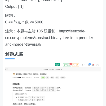
Output: [-1]
限制：
0 <= 节点个数 <= 5000
注意：本题与主站 105 题重复：https://leetcode-
cn.com/problems/construct-binary-tree-from-preorder-
and-inorder-traversal/
解题思路