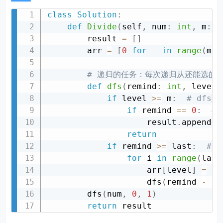
}
class
Solution
:
}
def
Divide
(
self
,
 num
:
int
,
 m
:
i
}
        result 
=
[
]
        arr 
=
[
0
for
 _ 
in
range
(
m
)
]
# 递归的任务：每次递归从还能选的因子
def
dfs
(
remind
:
int
,
 level
:
if
 level 
>=
 m
:
# dfs
if
 remind 
==
0
:
#
                    result
.
append
(
a
return
if
 remind 
>=
 last
:
# 
for
 i 
in
range
(
last
                    arr
[
level
]
=
 i

                    dfs
(
remind 
-
 i
,
        dfs
(
num
,
0
,
1
)
return