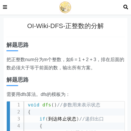
OI-Wiki-DFS-正整数的分解
解题思路
把正整数num分为m个整数，如6 = 1 + 2 + 3，排在后面的
数必须大于等于前面的数，输出所有方案。
解题思路
需要用dfs算法。dfs的模板为：
void
dfs
(
)
//参数用来表示状态
{
if
(
到达终止状态
)
//递归出口
{