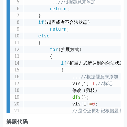
.
.
.
//根据题意来添加
return
；

}
if
(
越界或者不合法状态
)
return
;
else
{
for
(
扩展方式
)
{
if
(
扩展方式所达到的合法状态
)
{
.
.
.
//根据题意来添加
                vis
[
i
]
=
1
;
//标记
                修改（剪枝）

dfs
(
)
;
                vis
[
i
]
=
0
;
//是否还原标记根据题意
//如果加上还原标记，就
解题代码
}