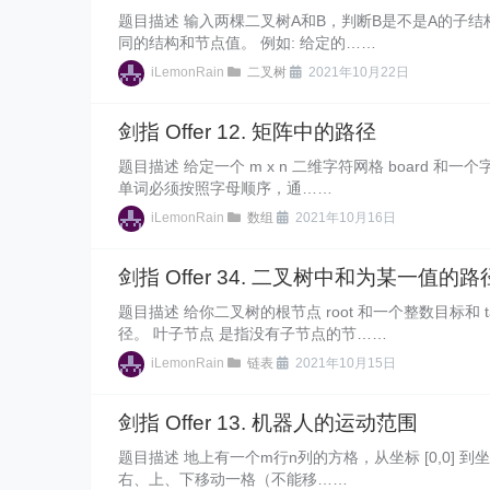
题目描述 输入两棵二叉树A和B，判断B是不是A的子结构
同的结构和节点值。 例如: 给定的……
iLemonRain
二叉树
2021年10月22日
剑指 Offer 12. 矩阵中的路径
题目描述 给定一个 m x n 二维字符网格 board 和一个字
单词必须按照字母顺序，通……
iLemonRain
数组
2021年10月16日
剑指 Offer 34. 二叉树中和为某一值的路
题目描述 给你二叉树的根节点 root 和一个整数目标和 
径。 叶子节点 是指没有子节点的节……
iLemonRain
链表
2021年10月15日
剑指 Offer 13. 机器人的运动范围
题目描述 地上有一个m行n列的方格，从坐标 [0,0] 到坐标
右、上、下移动一格（不能移……