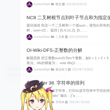
iLemonRain
数组
2021年10月2日
NC8 二叉树根节点到叶子节点和为指定
题目描述 给定一个二叉树和一个值sum，请找出所有
树，sum=22， 返回 [ [5,4,11,2], [5,……
iLemonRain
二叉树
2021年9月6日
OI-Wiki-DFS-正整数的分解
解题思路 把正整数num分为m个整数，如6 = 1 + 2
算法。dfs的模板为： void dfs()/……
iLemonRain
算法练习
2021年7月28日
剑指 Offer 38. 字符串的排列
题目描述 输入一个字符串，打印出该字符串中字符的
示例: 输入：s = "abc" 输出：["a……
iLemonRain
字符串
2021年7月23日