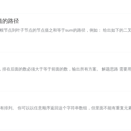
值的路径
的根节点到叶子节点的节点值之和等于sum的路径，例如： 给出如下的二
 + 3，排在后面的数必须大于等于前面的数，输出所有方案。 解题思路 需要用d
所有排列。 你可以以任意顺序返回这个字符串数组，但里面不能有重复元