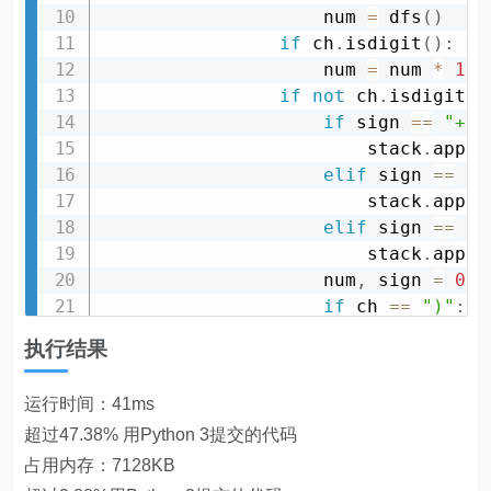
                    num 
=
 dfs
(
)
if
 ch
.
isdigit
(
)
:
                    num 
=
 num 
*
10
if
not
 ch
.
isdigit
(
)
if
 sign 
==
"+"
:
                        stack
.
appen
elif
 sign 
==
"-
                        stack
.
appen
elif
 sign 
==
"*
                        stack
.
appen
                    num
,
 sign 
=
0
,
 
if
 ch 
==
")"
:
break
执行结果
return
sum
(
stack
)
        self
.
result 
=
 dfs
(
)
运行时间：41ms
return
 self
.
超过47.38% 用Python 3提交的代码
占用内存：7128KB