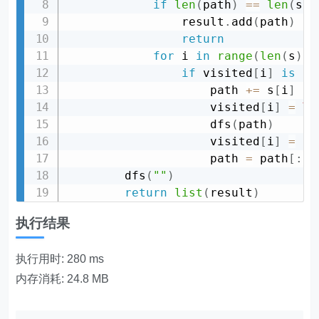
if
len
(
path
)
==
len
(
s
)
:
                result
.
add
(
path
)
return
for
 i 
in
range
(
len
(
s
)
)
:
if
 visited
[
i
]
is
Fa
                    path 
+=
 s
[
i
]
                    visited
[
i
]
=
Tr
                    dfs
(
path
)
                    visited
[
i
]
=
Fa
                    path 
=
 path
[
:
-
1
        dfs
(
""
)
return
list
(
result
)
执行结果
执行用时: 280 ms
内存消耗: 24.8 MB