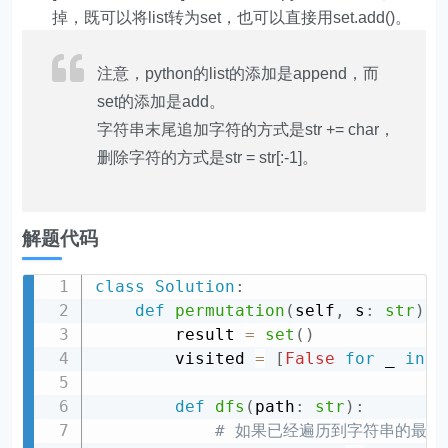
掉，既可以将list转为set，也可以直接用set.add()。
注意，python的list的添加是append，而
set的添加是add。
字符串末尾追加字符的方式是str += char，
删除字符的方式是str = str[:-1]。
解题代码
class
Solution
:
def
permutation
(
self
,
 s
:
str
)
-
        result 
=
set
(
)
        visited 
=
[
False
for
 _ 
in
r
def
dfs
(
path
:
str
)
:
# 如果已经遍历到字符串的最