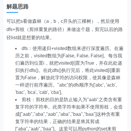
解题思路
可以把s看做森林（a，b，c开头的三棵树），然后使用
dfs+剪枝（剪掉重复的路径）来做这个题，剪完以后的路
径list就是想要的结果。
dfs：使用递归+visited数组来进行深度遍历。在遍
历之前，visited数组为[False, False, False]。每当我
们遍历到位置i，就把visited[i]置为True，并在此处递
归执行dfs()。在此dfs()执行完后，将此visited[i]重新
置为False，解放此字符的访问权限，使其像是森林
一样进行前序遍历。"abc"的dfs顺序为['abc', 'acb',
'bac', 'bca', 'cab', 'cba']。
剪枝：剪枝的目的是防止输入为"aab"之类含有重
复字符的字符串。此类字符串如果不使用剪枝，会造
成["aab","aba","aab","aba","baa","baa"]这种含有重
复字符串的结果，正确的结果是将其剪成
["aba","aab","baa"]。这里可以用python的set来剪