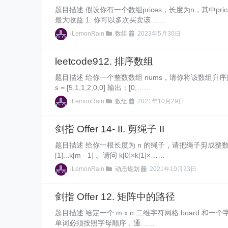
题目描述 假设你有一个数组prices，长度为n，其中p
最大收益 1. 你可以多次买卖该……
iLemonRain
数组
2023年5月30日
leetcode912. 排序数组
题目描述 给你一个整数数组 nums，请你将该数组升序排列。 示例 
s = [5,1,1,2,0,0] 输出：[0,……
iLemonRain
数组
2021年10月29日
剑指 Offer 14- II. 剪绳子 II
题目描述 给你一根长度为 n 的绳子，请把绳子剪成整数长度
[1]...k[m - 1] 。请问 k[0]×k[1]×……
iLemonRain
动态规划
2021年10月23日
剑指 Offer 12. 矩阵中的路径
题目描述 给定一个 m x n 二维字符网格 board 和一个字
单词必须按照字母顺序，通……