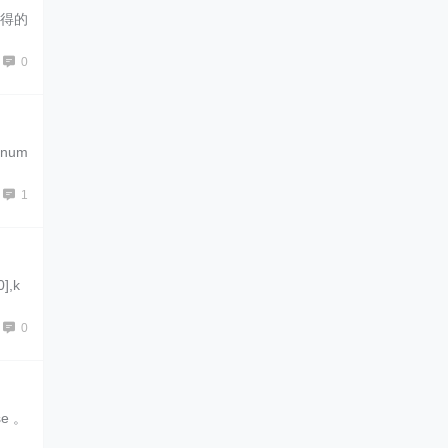
获得的
0
num
1
,k
0
e 。