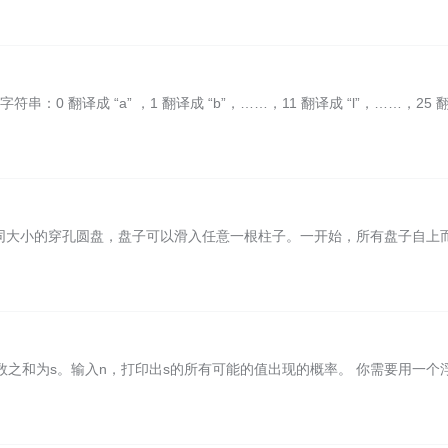
 翻译成 “a” ，1 翻译成 “b”，……，11 翻译成 “l”，……，25 
个不同大小的穿孔圆盘，盘子可以滑入任意一根柱子。一开始，所有盘子自上
数之和为s。输入n，打印出s的所有可能的值出现的概率。 你需要用一个