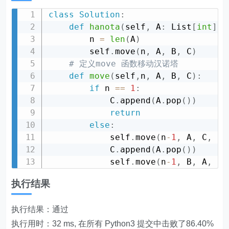
class
Solution
:
def
hanota
(
self
,
 A
:
 List
[
int
]
,
 
        n 
=
len
(
A
)
        self
.
move
(
n
,
 A
,
 B
,
 C
)
# 定义move 函数移动汉诺塔
def
move
(
self
,
n
,
 A
,
 B
,
 C
)
:
if
 n 
==
1
:
            C
.
append
(
A
.
pop
(
)
)
return
else
:
            self
.
move
(
n
-
1
,
 A
,
 C
,
 B
)
            C
.
append
(
A
.
pop
(
)
)
            self
.
move
(
n
-
1
,
 B
,
 A
,
 C
)
执行结果
执行结果：通过
执行用时：32 ms, 在所有 Python3 提交中击败了86.40%