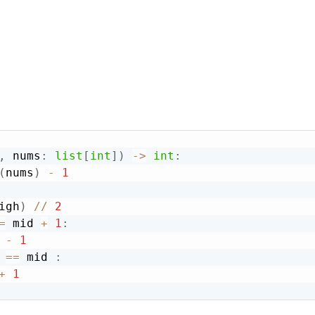
,
 nums
:
list
[
int
]
)
-
>
int
:
(
nums
)
-
1
igh
)
//
2
=
 mid 
+
1
:
 
-
1
==
 mid 
:
+
1