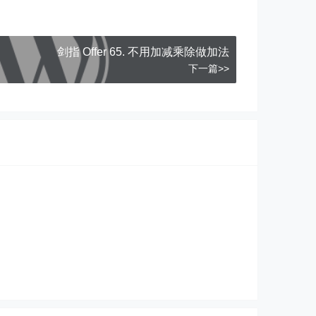
剑指 Offer 65. 不用加减乘除做加法
下一篇>>