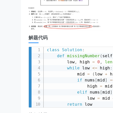
解题代码
class
Solution
:
def
missingNumber
(
self
        low
,
 high 
=
0
,
len
while
 low 
<=
 high
:
            mid 
=
(
low 
+
 h
if
 nums
[
mid
]
=
                high 
=
 mid
elif
 nums
[
mid
]
                low 
=
 mid 
return