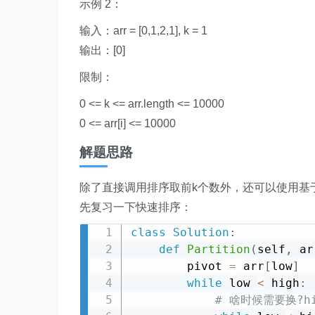
示例 2：
输入：arr = [0,1,2,1], k = 1
输出：[0]
限制：
0 <= k <= arr.length <= 10000
0 <= arr[i] <= 10000
解题思路
除了直接调用排序取前k个数外，还可以使用基
先复习一下快速排序：
class
Solution
:
def
Partition
(
self
,
 ar
        pivot 
=
 arr
[
low
]
while
 low 
<
 high
:
# 啥时候需要换?h