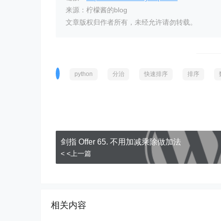
来源：柠檬酱的blog
文章版权归作者所有，未经允许请勿转载。
python
分治
快速排序
排序
剑指 Offer 65. 不用加减乘除做加法
< <上一篇
相关内容