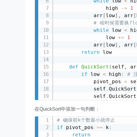
while
 low 
<
 hi
                high 
-=
1
            arr
[
low
]
,
 arr
[
# 啥时候需要换?l
while
 low 
<
 hi
                low 
+=
1
            arr
[
low
]
,
 arr
[
return
 low

def
QuickSort
(
self
,
 ar
if
 low 
<
 high
:
# 
            pivot_pos 
=
 se
            self
.
QuickSort
            self
.
QuickSort
在QuickSort中添加一句判断：
# 确保前k个数最小就停止
if
 pivot_pos 
==
 k
:
return