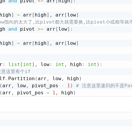
gh 
and
 pivot 
<=
 arr
[
high
]
:
high
]
=
 arr
[
high
]
,
 arr
[
low
]
ow指向的太大了,比pivot都大就需要换,比pivot小或相等就
gh 
and
 pivot 
>=
 arr
[
low
]
:
high
]
=
 arr
[
high
]
,
 arr
[
low
]
r
:
list
[
int
]
,
 low
:
int
,
 high
:
int
)
:
注意这里有个if
lf
.
Partition
(
arr
,
 low
,
 high
)
(
arr
,
 low
,
 pivot_pos 
-
1
)
# 注意这里递归的不是Par
(
arr
,
 pivot_pos 
+
1
,
 high
)