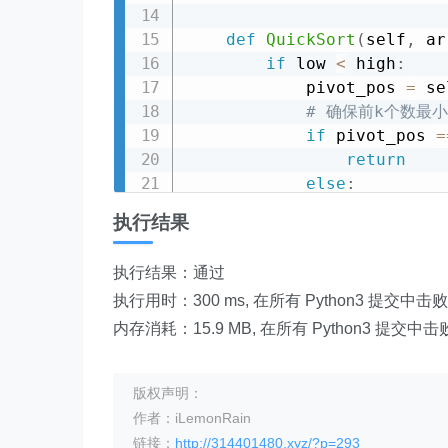
def
QuickSort
(
self
,
 ar
if
 low 
<
 high
:
            pivot_pos 
=
 se
# 确保前k个数最
if
 pivot_pos 
=
return
else
:
                self
.
Quick
执行结果
                self
.
Quick
执行结果：通过
def
getLeastNumbers
(
se
执行用时：300 ms, 在所有 Python3 提交中击
        self
.
QuickSort
(
arr
return
 arr
[
:
k
]
内存消耗：15.9 MB, 在所有 Python3 提交中
版权声明：
作者：iLemonRain
链接：
http://314401480.xyz/?p=293