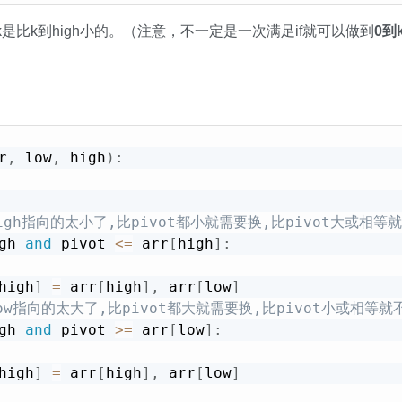
是比k到high小的。（注意，不一定是一次满足if就可以做到
0到
。
r
,
 low
,
 high
)
:
igh指向的太小了,比pivot都小就需要换,比pivot大或相等
gh 
and
 pivot 
<=
 arr
[
high
]
:
high
]
=
 arr
[
high
]
,
 arr
[
low
]
ow指向的太大了,比pivot都大就需要换,比pivot小或相等就
gh 
and
 pivot 
>=
 arr
[
low
]
:
high
]
=
 arr
[
high
]
,
 arr
[
low
]