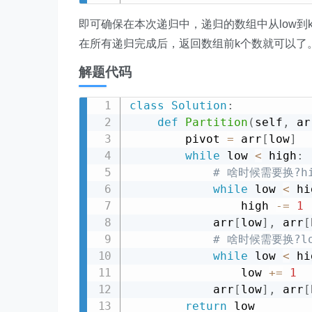
即可确保在本次递归中，递归的数组中从low到k
在所有递归完成后，返回数组前k个数就可以了
解题代码
class
Solution
:
def
Partition
(
self
,
 ar
        pivot 
=
 arr
[
low
]
while
 low 
<
 high
:
# 啥时候需要换?h
while
 low 
<
 hi
                high 
-=
1
            arr
[
low
]
,
 arr
[
# 啥时候需要换?l
while
 low 
<
 hi
                low 
+=
1
            arr
[
low
]
,
 arr
[
return
 low
