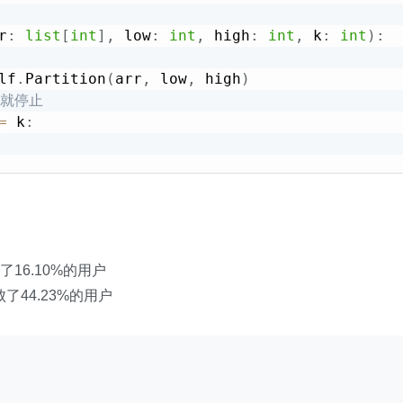
r
:
list
[
int
]
,
 low
:
int
,
 high
:
int
,
 k
:
int
)
:
lf
.
Partition
(
arr
,
 low
,
 high
)
小就停止
=
 k
:
Sort
(
arr
,
 low
,
 pivot_pos 
-
1
,
 k
)
Sort
(
arr
,
 pivot_pos 
+
1
,
 high
,
 k
)
lf
,
 arr
:
list
[
int
]
,
 k
:
int
)
-
>
list
[
int
]
:
败了16.10%的用户
,
0
,
len
(
arr
)
-
1
,
 k
)
击败了44.23%的用户