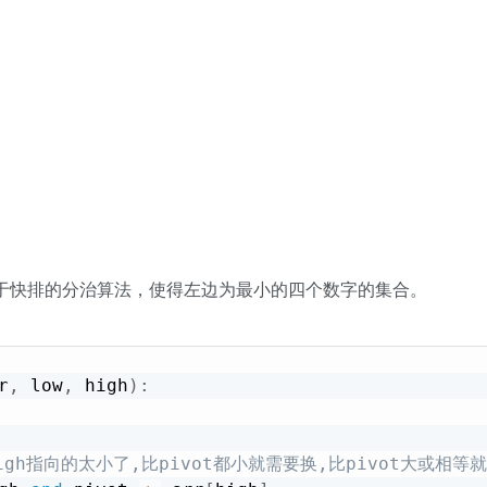
于快排的分治算法，使得左边为最小的四个数字的集合。
r
,
 low
,
 high
)
:
igh指向的太小了,比pivot都小就需要换,比pivot大或相等