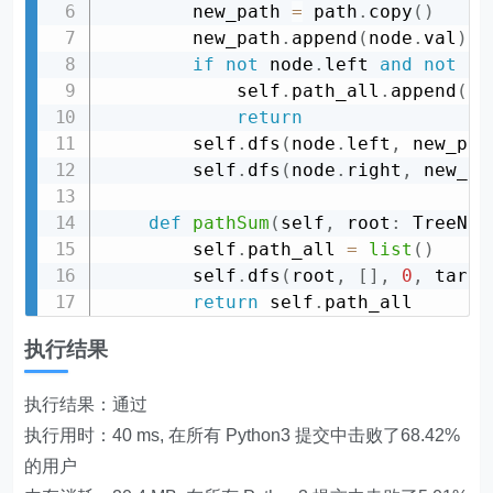
        new_path 
=
 path
.
copy
(
)
        new_path
.
append
(
node
.
val
)
if
not
 node
.
left 
and
not
 no
            self
.
path_all
.
append
(
ne
return
        self
.
dfs
(
node
.
left
,
 new_pat
        self
.
dfs
(
node
.
right
,
 new_pa
def
pathSum
(
self
,
 root
:
 TreeNod
        self
.
path_all 
=
list
(
)
        self
.
dfs
(
root
,
[
]
,
0
,
 targe
return
 self
.
执行结果
执行结果：通过
执行用时：40 ms, 在所有 Python3 提交中击败了68.42%
的用户