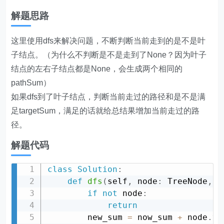
解题思路
这里使用dfs来解决问题，不断判断当前走到的是不是叶
子结点。（为什么不判断是不是走到了None？因为叶子
结点的左右子结点都是None，会生成两个相同的
pathSum）
如果dfs到了叶子结点，判断当前走过的路径和是不是满
足targetSum，满足的话就给总结果增加当前走过的路
径。
解题代码
class
Solution
:
def
dfs
(
self
,
 node
:
 TreeNode
,
 p
if
not
 node
:
return
        new_sum 
=
 now_sum 
+
 node
.
val