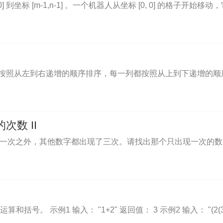
] 到坐标 [m-1,n-1] 。一个机器人从坐标 [0, 0] 的格子
每一行都按照从左到右递增的顺序排序，每一列都按照从上到下递增
的次数 II
次之外，其他数字都出现了三次。请找出那个只出现一次的数字。 示例 1：
示例1 输入： "1+2" 返回值： 3 示例2 输入： "(2(3-4))5