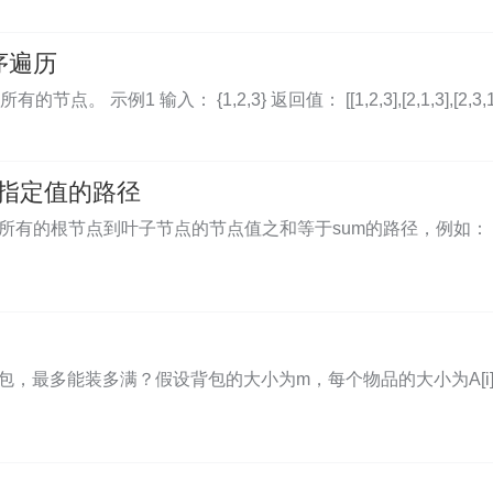
序遍历
例1 输入： {1,2,3} 返回值： [[1,2,3],[2,1,3],[2
为指定值的路径
根节点到叶子节点的节点值之和等于sum的路径，例如： 给出如下的二叉
包，最多能装多满？假设背包的大小为m，每个物品的大小为A[i] 