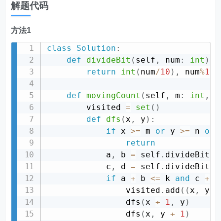
解题代码
方法1
class
Solution
:
def
divideBit
(
self
,
 num
:
int
)
:
return
int
(
num
/
10
)
,
 num
%
10
def
movingCount
(
self
,
 m
:
int
,
 n
        visited 
=
set
(
)
def
dfs
(
x
,
 y
)
:
if
 x 
>=
 m 
or
 y 
>=
 n 
or
return
            a
,
 b 
=
 self
.
divideBit
(
x
            c
,
 d 
=
 self
.
divideBit
(
y
if
 a 
+
 b 
<=
 k 
and
 c 
+
 d
                visited
.
add
(
(
x
,
 y
)
)
                dfs
(
x 
+
1
,
 y
)
                dfs
(
x
,
 y 
+
1
)