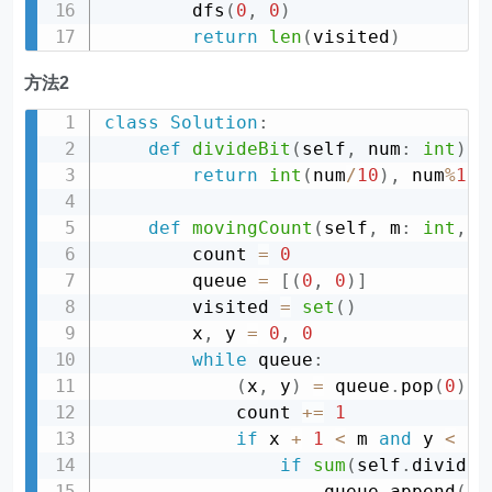
        dfs
(
0
,
0
)
return
len
(
visited
)
方法2
class
Solution
:
def
divideBit
(
self
,
 num
:
int
)
:
return
int
(
num
/
10
)
,
 num
%
10
def
movingCount
(
self
,
 m
:
int
,
 n
        count 
=
0
        queue 
=
[
(
0
,
0
)
]
        visited 
=
set
(
)
        x
,
 y 
=
0
,
0
while
 queue
:
(
x
,
 y
)
=
 queue
.
pop
(
0
)
            count 
+=
1
if
 x 
+
1
<
 m 
and
 y 
<
 n
:
if
sum
(
self
.
divideB
                    queue
.
append
(
(
x