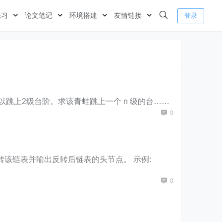
练习
论文笔记
环境搭建
友情链接
登录
以跳上1级台阶，也可以跳上2级台阶。求该青蛙跳上一个 n 级的台……
0
链表的头节点，反转该链表并输出反转后链表的头节点。 示例:
0