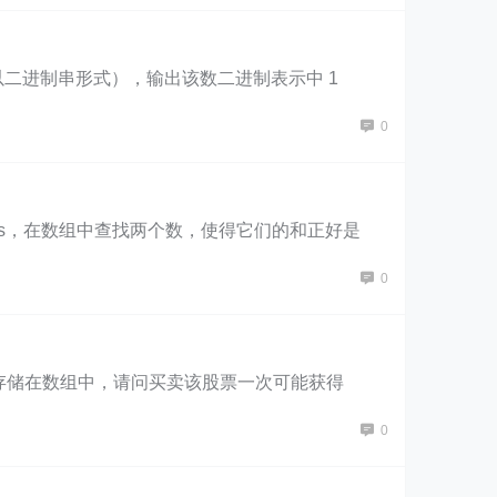
数，输入一个整数（以二进制串形式），输出该数二进制表示中 1
0
增排序的数组和一个数字s，在数组中查找两个数，使得它们的和正好是
0
价格按照时间先后顺序存储在数组中，请问买卖该股票一次可能获得
0