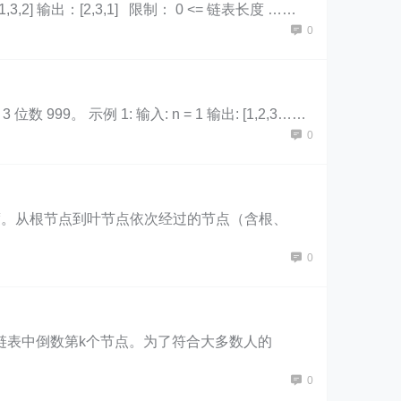
输出：[2,3,1] 限制： 0 <= 链表长度 ……
0
。 示例 1: 输入: n = 1 输出: [1,2,3……
0
根节点，求该树的深度。从根节点到叶节点依次经过的节点（含根、
0
f 输入一个链表，输出该链表中倒数第k个节点。为了符合大多数人的
0