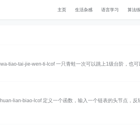
主页
生活杂感
语言学习
算法
lems/qing-wa-tiao-tai-jie-wen-ti-lcof 一只青蛙一次可
blems/fan-zhuan-lian-biao-lcof 定义一个函数，输入一个