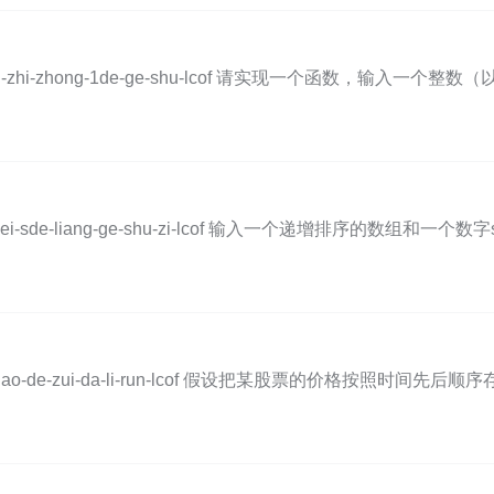
lems/er-jin-zhi-zhong-1de-ge-shu-lcof 请实现一个函
blems/he-wei-sde-liang-ge-shu-zi-lcof 输入一个递
blems/gu-piao-de-zui-da-li-run-lcof 假设把某股票的